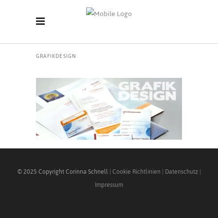
GRAFIKDESIGN
© 2025 Copyright Corinna Schnell
|
Cookie Richtlinien
|
Datenschutz
|
Impressum