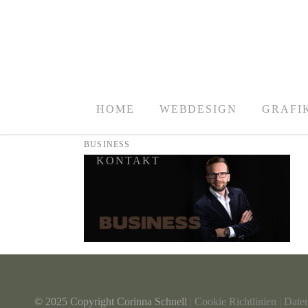
HOME
WEBDESIGN
GRAFI
BUSINESS
KONTAKT
© 2025 Copyright Corinna Schnell
|
Cookie Richtlinien
|
Date