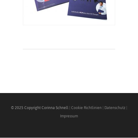
© 2025 Copyright Corinna Schnell
|
Cookie Richtlinien
|
Datenschutz
|
Impressum