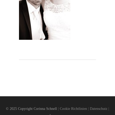
© 2025 Copyright Corinna Schnell
|
Cookie Richtlinien
|
Datenschutz
|