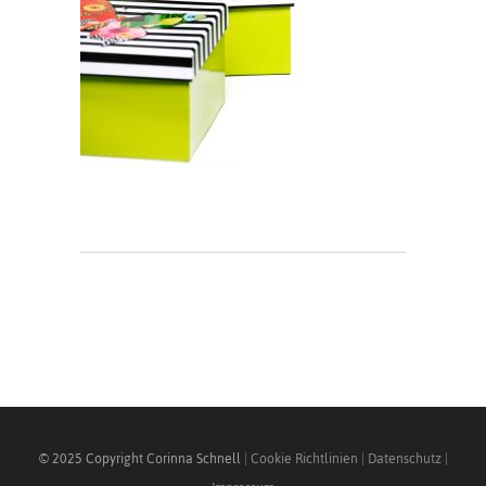
© 2025 Copyright Corinna Schnell
|
Cookie Richtlinien
|
Datenschutz
|